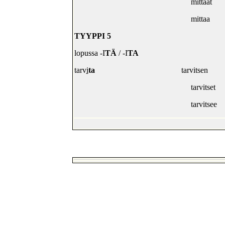
mittaat
mittaa
TYYPPI 5
lopussa -I
TÄ
/ -I
TA
tarv
i
ta
tarvitsen
tarvitset
tarvitsee