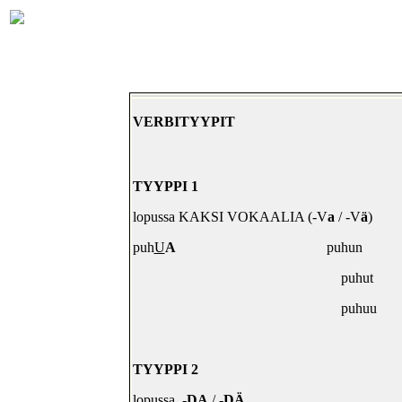
VERBITYYPIT
TYYPPI 1
lopussa KAKSI VOKAALIA (-V
a
/ -V
ä
)
puh
U
A
puhun
puhut
puhuu
TYYPPI 2
lopussa
-
DA
/ -
DÄ