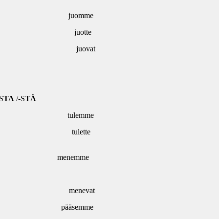
juomme
juotte
juovat
S
TA
/-S
TÄ
tulemme
tulette
menemme
menevat
pääsemme