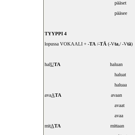
pääset
pääsee
TYYPPI 4
lopussa VOKAALI + -
TA
/-
TÄ
(-V
ta
,/ -V
tä
)
hal
U
TA
haluan
haluat
haluaa
ava
A
TA
avaan
avaat
avaa
mit
A
TA
mittaan