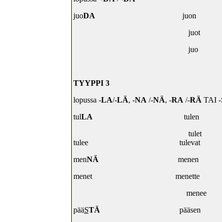
juo
DA
juon
juot
juo
TYYPPI 3
lopussa -
LA
/-
LÄ
, -
NA
/-
NÄ
, -
RA
/-
RÄ
TAI -
tul
LA
tulen
tulet
tulee
tulevat
men
NÄ
menen
menet
menette
menee
pää
S
TÄ
pääsen